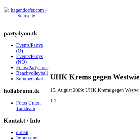
party4you.tk
Events/Partys
(Ö)
Events/Partys
(NÖ)
Fotos/Partyshots
Beachvolleyball
UHK Krems gegen Westwien
Summersplash
15. August 2009: UHK Krems gegen Westwien
hollabrunn.tk
1
2
Fotos Union
Tanzteam
Kontakt / Info
e-mail
Impressum