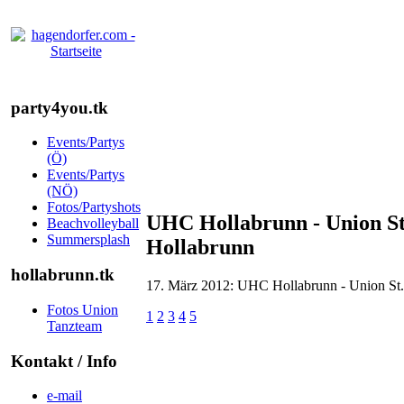
party4you.tk
Events/Partys
(Ö)
Events/Partys
(NÖ)
Fotos/Partyshots
UHC Hollabrunn - Union St.
Beachvolleyball
Summersplash
Hollabrunn
hollabrunn.tk
17. März 2012: UHC Hollabrunn - Union St. 
Fotos Union
1
2
3
4
5
Tanzteam
Kontakt / Info
e-mail