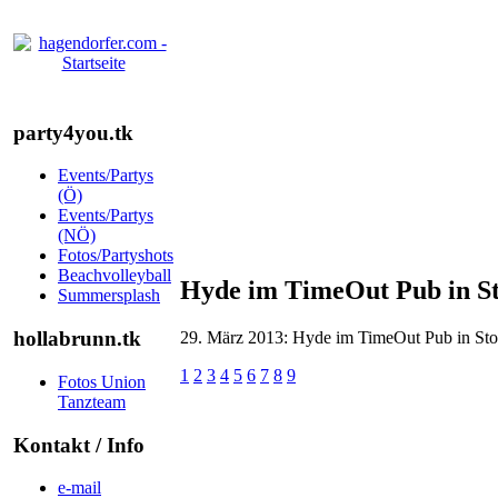
party4you.tk
Events/Partys
(Ö)
Events/Partys
(NÖ)
Fotos/Partyshots
Beachvolleyball
Hyde im TimeOut Pub in S
Summersplash
hollabrunn.tk
29. März 2013: Hyde im TimeOut Pub in St
1
2
3
4
5
6
7
8
9
Fotos Union
Tanzteam
Kontakt / Info
e-mail