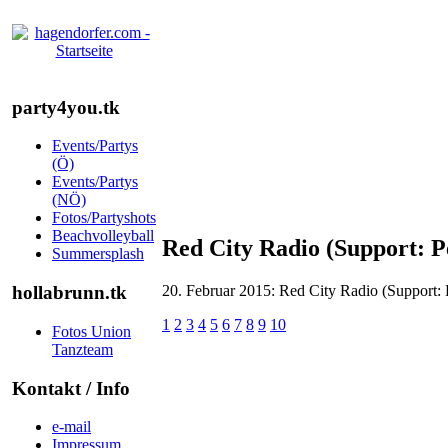
party4you.tk
Events/Partys
(Ö)
Events/Partys
(NÖ)
Fotos/Partyshots
Beachvolleyball
Red City Radio (Support: P
Summersplash
20. Februar 2015: Red City Radio (Support: 
hollabrunn.tk
1
2
3
4
5
6
7
8
9
10
Fotos Union
Tanzteam
Kontakt / Info
e-mail
Impressum