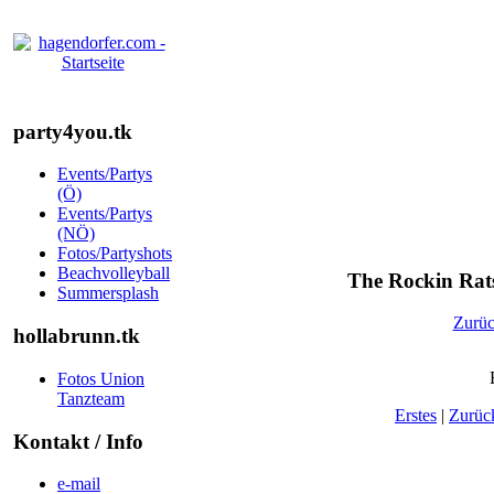
party4you.tk
Events/Partys
(Ö)
Events/Partys
(NÖ)
Fotos/Partyshots
Beachvolleyball
The Rockin Rats
Summersplash
Zurü
hollabrunn.tk
Fotos Union
Tanzteam
Erstes
|
Zurüc
Kontakt / Info
e-mail