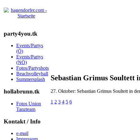
party4you.tk
Events/Partys
(Ö)
Events/Partys
(NÖ)
Fotos/Partyshots
Beachvolleyball
Sebastian Grimus Soultett 
Summersplash
hollabrunn.tk
27. Oktober: Sebastian Grimus Soultett in d
1
2
3
4
5
6
Fotos Union
Tanzteam
Kontakt / Info
e-mail
Impressum