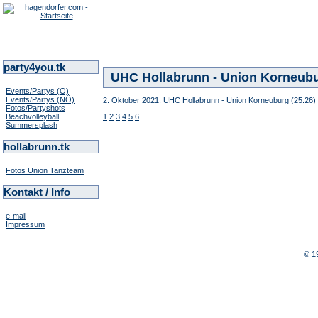
party4you.tk
UHC Hollabrunn - Union Korneubur
Events/Partys (Ö)
Events/Partys (NÖ)
2. Oktober 2021: UHC Hollabrunn - Union Korneuburg (25:26) i
Fotos/Partyshots
Beachvolleyball
1
2
3
4
5
6
Summersplash
hollabrunn.tk
Fotos Union Tanzteam
Kontakt / Info
e-mail
Impressum
© 1