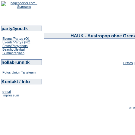
party4you.tk
HAUK - Austropop ohne Grenze
Events/Partys (Ö)
Events/Partys (NÖ)
Fotos/Partyshots
Beachvolleyball
Summersplash
hollabrunn.tk
Erstes
Fotos Union Tanzteam
Kontakt / Info
e-mail
Impressum
© 1