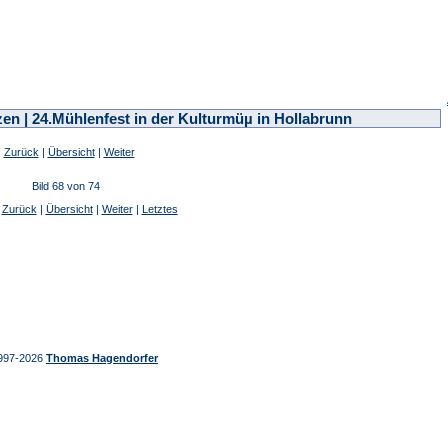
n | 24.Mühlenfest in der Kulturmüµ in Hollabrunn
Zurück
|
Übersicht
|
Weiter
Bild 68 von 74
|
Zurück
|
Übersicht
|
Weiter
|
Letztes
997-2026
Thomas Hagendorfer