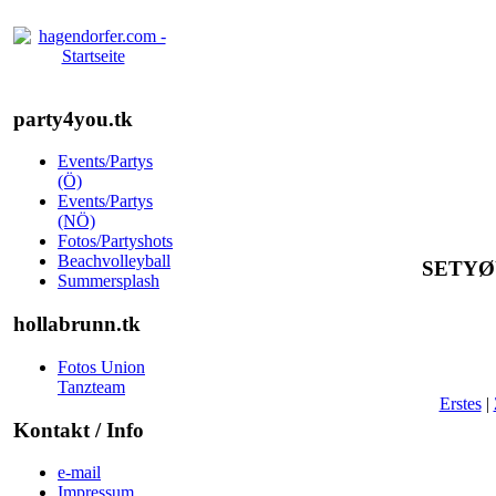
party4you.tk
Events/Partys
(Ö)
Events/Partys
(NÖ)
Fotos/Partyshots
Beachvolleyball
SETYØU
Summersplash
hollabrunn.tk
Fotos Union
Tanzteam
Erstes
|
Kontakt / Info
e-mail
Impressum