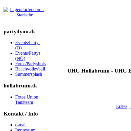
party4you.tk
Events/Partys
(Ö)
Events/Partys
(NÖ)
Fotos/Partyshots
Beachvolleyball
UHC Hollabrunn - UHC Egg
Summersplash
hollabrunn.tk
Fotos Union
Tanzteam
Erstes
|
Kontakt / Info
e-mail
Impressum