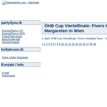
party4you.tk
ÖHB Cup Viertelfinale: Fivers
Margareten in Wien
Events/Partys (Ö)
Events/Partys (NÖ)
Fotos/Partyshots
3. April: ÖHB Cup Viertelfinale: Fivers Handball Team -
Beachvolleyball
Summersplash
1
2
3
4
5
6
7
8
9
10
11
12
13
14
15
16
17
18
19
hollabrunn.tk
Fotos Union Tanzteam
Kontakt / Info
e-mail
Impressum