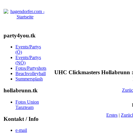
party4you.tk
Events/Partys
(Ö)
Events/Partys
(NÖ)
Fotos/Partyshots
UHC Clickmasters Hollabrunn : 
Beachvolleyball
Summersplash
hollabrunn.tk
Zurü
Fotos Union
Tanzteam
Erstes
|
Zurüc
Kontakt / Info
e-mail