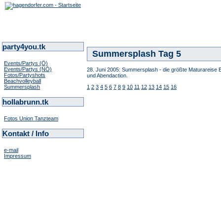
party4you.tk
Summersplash Tag 5
Events/Partys (Ö)
Events/Partys (NÖ)
28. Juni 2005: Summersplash - die größte Maturareise 
Fotos/Partyshots
und Abendaction.
Beachvolleyball
Summersplash
1
2
3
4
5
6
7
8
9
10
11
12
13
14
15
16
hollabrunn.tk
Fotos Union Tanzteam
Kontakt / Info
e-mail
Impressum