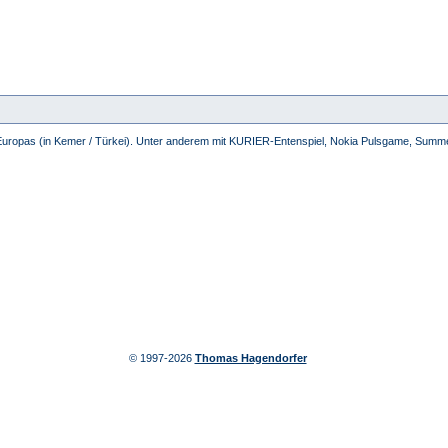
Europas (in Kemer / Türkei). Unter anderem mit KURIER-Entenspiel, Nokia Pulsgame, Summe
© 1997-2026
Thomas Hagendorfer