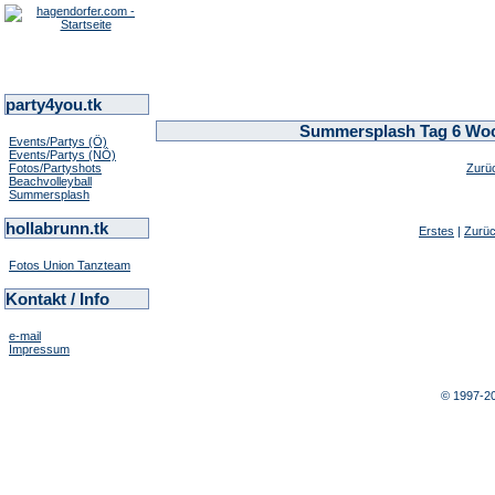
party4you.tk
Summersplash Tag 6 Woch
Events/Partys (Ö)
Events/Partys (NÖ)
Fotos/Partyshots
Zurü
Beachvolleyball
Summersplash
hollabrunn.tk
Erstes
|
Zurü
Fotos Union Tanzteam
Kontakt / Info
e-mail
Impressum
© 1997-2