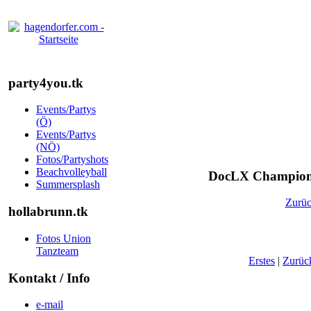
party4you.tk
Events/Partys
(Ö)
Events/Partys
(NÖ)
Fotos/Partyshots
Beachvolleyball
DocLX Champions 
Summersplash
Zurü
hollabrunn.tk
Fotos Union
Tanzteam
Erstes
|
Zurüc
Kontakt / Info
e-mail