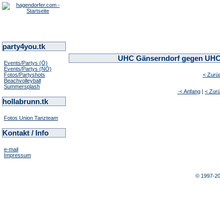
party4you.tk
UHC Gänserndorf gegen UHC H
Events/Partys (Ö)
Events/Partys (NÖ)
Fotos/Partyshots
< Zurü
Beachvolleyball
Summersplash
·< Anfang
|
< Zur
hollabrunn.tk
Fotos Union Tanzteam
Kontakt / Info
e-mail
Impressum
© 1997-2