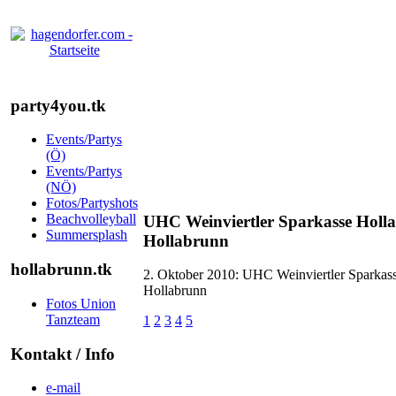
party4you.tk
Events/Partys
(Ö)
Events/Partys
(NÖ)
Fotos/Partyshots
Beachvolleyball
UHC Weinviertler Sparkasse Hollab
Summersplash
Hollabrunn
hollabrunn.tk
2. Oktober 2010: UHC Weinviertler Sparkasse
Hollabrunn
Fotos Union
Tanzteam
1
2
3
4
5
Kontakt / Info
e-mail