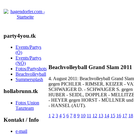
party4you.tk
Events/Partys
(Ö)
Events/Partys
(NÖ)
Beachvolleyball Grand Slam 2011
Fotos/Partyshots
Beachvolleyball
4. August 2011: Beachvolleyball Grand Sl
Summersplash
gegen PICHLER - RIMSER, KEIZER - 
SCHWAIGER D. - SCHWAIGER S. gegen
hollabrunn.tk
HUBER - SEIDL, DOPPLER - MELLIT
- HEYER gegen HORST - MÜLLNER un
Fotos Union
- HANSEL (AUT).
Tanzteam
1
2
3
4
5
6
7
8
9
10
11
12
13
14
15
16
17
18
Kontakt / Info
e-mail