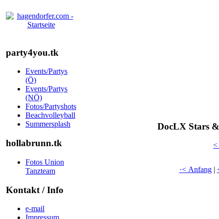
party4you.tk
Events/Partys
(Ö)
Events/Partys
(NÖ)
Fotos/Partyshots
Beachvolleyball
Summersplash
DocLX Stars & 
hollabrunn.tk
<
Fotos Union
·< Anfang
|
Tanzteam
Kontakt / Info
e-mail
Impressum