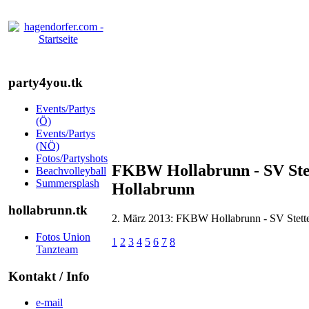
party4you.tk
Events/Partys
(Ö)
Events/Partys
(NÖ)
Fotos/Partyshots
FKBW Hollabrunn - SV Stet
Beachvolleyball
Summersplash
Hollabrunn
hollabrunn.tk
2. März 2013: FKBW Hollabrunn - SV Stette
Fotos Union
1
2
3
4
5
6
7
8
Tanzteam
Kontakt / Info
e-mail