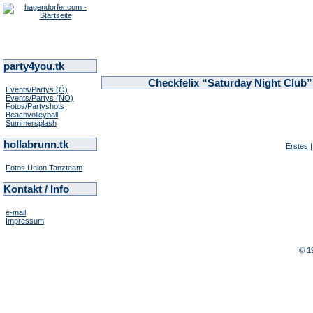
party4you.tk
Checkfelix “Saturday Night Club”
Events/Partys (Ö)
Events/Partys (NÖ)
Fotos/Partyshots
Beachvolleyball
Summersplash
hollabrunn.tk
Erstes
Fotos Union Tanzteam
Kontakt / Info
e-mail
Impressum
© 1