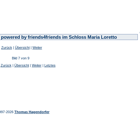
 powered by friends4friends im Schloss Maria Loretto
Zurück
|
Übersicht
|
Weiter
Bild 7 von 9
|
Zurück
|
Übersicht
|
Weiter
|
Letztes
997-2026
Thomas Hagendorfer