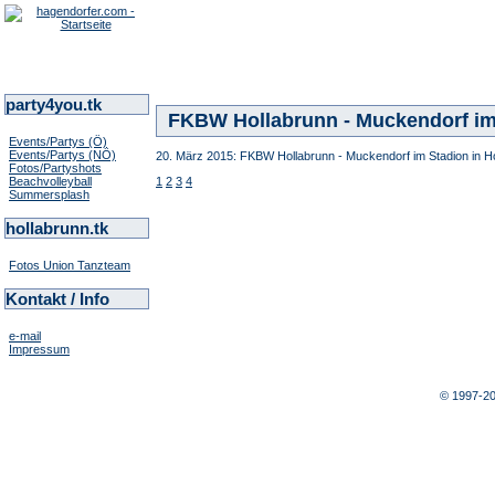
party4you.tk
FKBW Hollabrunn - Muckendorf im 
Events/Partys (Ö)
Events/Partys (NÖ)
20. März 2015: FKBW Hollabrunn - Muckendorf im Stadion in H
Fotos/Partyshots
Beachvolleyball
1
2
3
4
Summersplash
hollabrunn.tk
Fotos Union Tanzteam
Kontakt / Info
e-mail
Impressum
© 1997-2