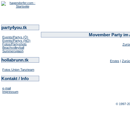
party4you.tk
Movember Party im A
Events/Partys (Ö)
Events/Partys (NÖ)
Fotos/Partyshots
Zurü
Beachvolleyball
Summersplash
hollabrunn.tk
Erstes
|
Zurü
Fotos Union Tanzteam
Kontakt / Info
e-mail
Impressum
© 1997-2