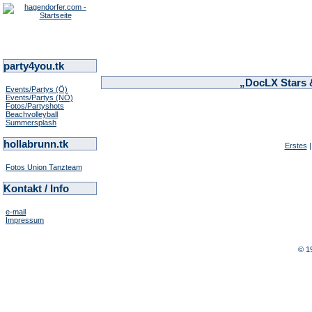
party4you.tk
„DocLX Stars &
Events/Partys (Ö)
Events/Partys (NÖ)
Fotos/Partyshots
Beachvolleyball
Summersplash
hollabrunn.tk
Erstes
Fotos Union Tanzteam
Kontakt / Info
e-mail
Impressum
© 1