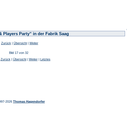
 Players Party“ in der Fabrik Saag
Zurück
|
Übersicht
|
Weiter
Bild 17 von 32
|
Zurück
|
Übersicht
|
Weiter
|
Letztes
997-2026
Thomas Hagendorfer