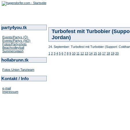
party4you.tk
Turbofest mit Turbobier (Suppo
Jordan)
Events/Partys (Ö)
Events/Partys (NÖ)
Fotos/Partyshots
24. September: Turbofest mit Turbobier (Support: Coldhan
Beachvolleyball
Summersplash
1
2
3
4
5
6
7
8
9
10
11
12
13
14
15
16
17
18
19
20
hollabrunn.tk
Fotos Union Tanzteam
Kontakt / Info
e-mail
Impressum