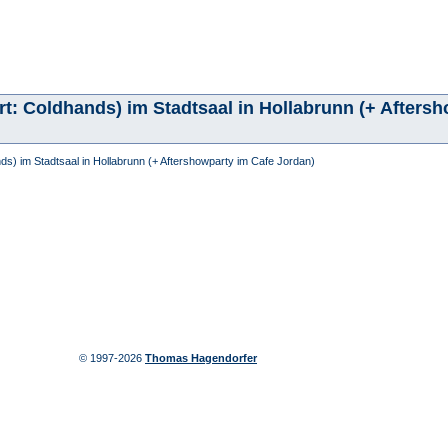
rt: Coldhands) im Stadtsaal in Hollabrunn (+ Afters
ds) im Stadtsaal in Hollabrunn (+ Aftershowparty im Cafe Jordan)
© 1997-2026
Thomas Hagendorfer