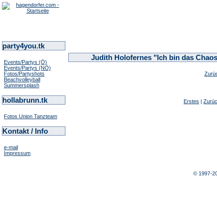
party4you.tk
Judith Holofernes "Ich bin das Chaos
Events/Partys (Ö)
Events/Partys (NÖ)
Fotos/Partyshots
Zurü
Beachvolleyball
Summersplash
hollabrunn.tk
Erstes
|
Zurü
Fotos Union Tanzteam
Kontakt / Info
e-mail
Impressum
© 1997-2