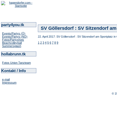
party4you.tk
SV Göllersdorf : SV Sitzendorf am 
Events/Partys (Ö)
Events/Partys (NÖ)
22. April 2017: SV Göllersdorf : SV Sitzendorf am Sportplatz in 
Fotos/Partyshots
1
2
3
4
5
6
7
8
9
Beachvolleyball
Summersplash
hollabrunn.tk
Fotos Union Tanzteam
Kontakt / Info
e-mail
Impressum
© 1