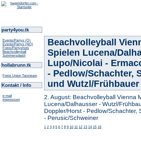
party4you.tk
Beachvolleyball Vien
Events/Partys (Ö)
Events/Partys (NÖ)
Fotos/Partyshots
Spielen Lucena/Dalha
Beachvolleyball
Summersplash
Lupo/Nicolai - Ermac
hollabrunn.tk
- Pedlow/Schachter, 
Fotos Union Tanzteam
und Wutzl/Frühbauer 
Kontakt / Info
e-mail
2. August: Beachvolleyball Vienna 
Impressum
Lucena/Dalhausser - Wutzl/Frühbaue
Doppler/Horst - Pedlow/Schachter, 
- Perusic/Schweiner
1
2
3
4
5
6
7
8
9
10
11
12
13
14
15
16