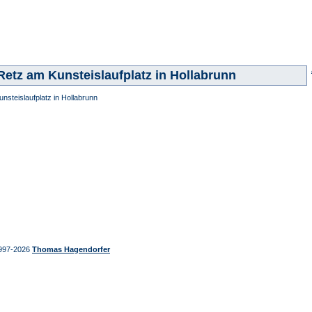
Retz am Kunsteislaufplatz in Hollabrunn
nsteislaufplatz in Hollabrunn
997-2026
Thomas Hagendorfer