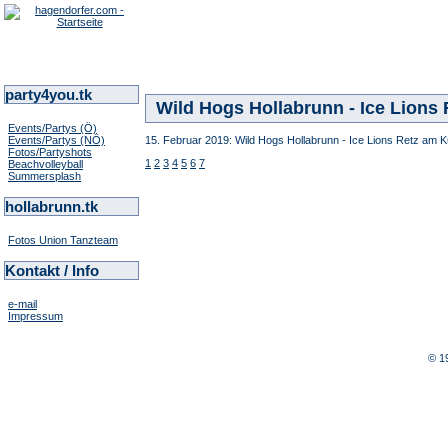
party4you.tk
Wild Hogs Hollabrunn - Ice Lions 
Events/Partys (Ö)
Events/Partys (NÖ)
15. Februar 2019: Wild Hogs Hollabrunn - Ice Lions Retz am Ku
Fotos/Partyshots
1
2
3
4
5
6
7
Beachvolleyball
Summersplash
hollabrunn.tk
Fotos Union Tanzteam
Kontakt / Info
e-mail
Impressum
© 1