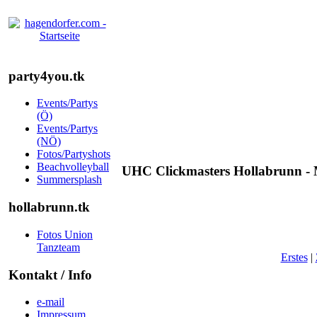
party4you.tk
Events/Partys
(Ö)
Events/Partys
(NÖ)
Fotos/Partyshots
Beachvolleyball
UHC Clickmasters Hollabrunn - 
Summersplash
hollabrunn.tk
Fotos Union
Tanzteam
Erstes
|
Kontakt / Info
e-mail
Impressum