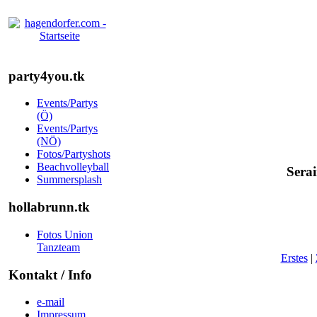
party4you.tk
Events/Partys
(Ö)
Events/Partys
(NÖ)
Fotos/Partyshots
Beachvolleyball
Serai
Summersplash
hollabrunn.tk
Fotos Union
Tanzteam
Erstes
|
Kontakt / Info
e-mail
Impressum