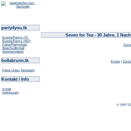
party4you.tk
Seven for Tea - 30 Jahre, 1 Nac
Events/Partys (Ö)
Events/Partys (NÖ)
Fotos/Partyshots
Zurü
Beachvolleyball
Summersplash
hollabrunn.tk
Erstes
|
Zurü
Fotos Union Tanzteam
Kontakt / Info
e-mail
Impressum
© 1997-2