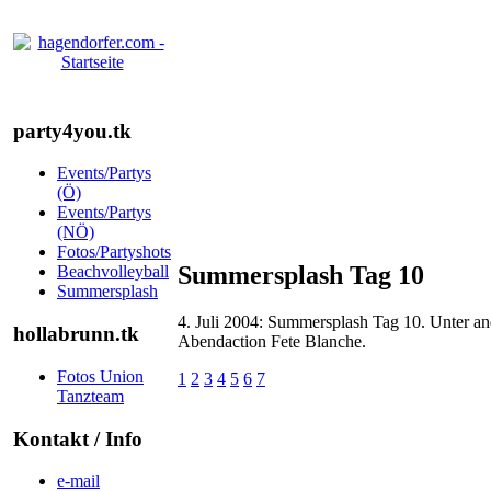
party4you.tk
Events/Partys
(Ö)
Events/Partys
(NÖ)
Fotos/Partyshots
Summersplash Tag 10
Beachvolleyball
Summersplash
4. Juli 2004: Summersplash Tag 10. Unter an
hollabrunn.tk
Abendaction Fete Blanche.
Fotos Union
1
2
3
4
5
6
7
Tanzteam
Kontakt / Info
e-mail