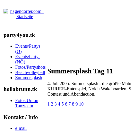
party4you.tk
Events/Partys
(Ö)
Events/Partys
(NÖ)
Fotos/Partyshots
Summersplash Tag 11
Beachvolleyball
Summersplash
4. Juli 2005: Summersplash - die größte Matu
hollabrunn.tk
KURIER-Entenspiel, Nokia Wakeboarden, Sc
Contest und Abendaction.
Fotos Union
1
2
3
4
5
6
7
8
9
10
Tanzteam
Kontakt / Info
e-mail