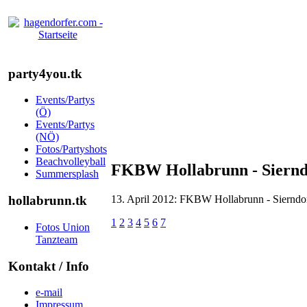
party4you.tk
Events/Partys
(Ö)
Events/Partys
(NÖ)
Fotos/Partyshots
Beachvolleyball
FKBW Hollabrunn - Sierndo
Summersplash
13. April 2012: FKBW Hollabrunn - Sierndor
hollabrunn.tk
1
2
3
4
5
6
7
Fotos Union
Tanzteam
Kontakt / Info
e-mail
Impressum