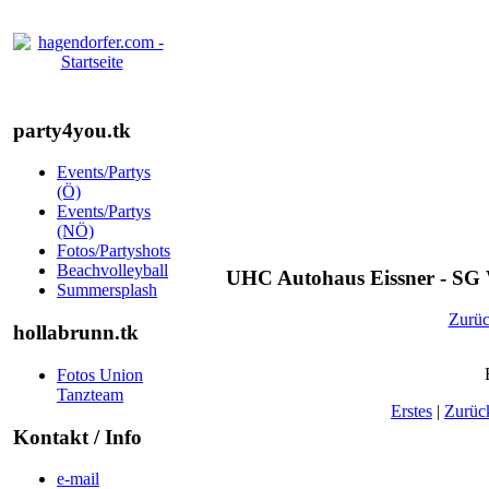
party4you.tk
Events/Partys
(Ö)
Events/Partys
(NÖ)
Fotos/Partyshots
Beachvolleyball
UHC Autohaus Eissner - SG W
Summersplash
Zurü
hollabrunn.tk
Fotos Union
Tanzteam
Erstes
|
Zurüc
Kontakt / Info
e-mail