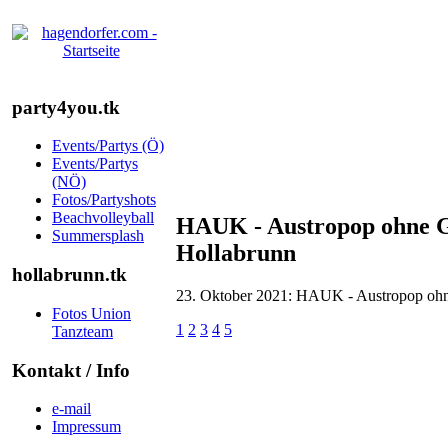
party4you.tk
Events/Partys (Ö)
Events/Partys
(NÖ)
Fotos/Partyshots
Beachvolleyball
HAUK - Austropop ohne Gr
Summersplash
Hollabrunn
hollabrunn.tk
23. Oktober 2021: HAUK - Austropop ohne
Fotos Union
1
2
3
4
5
Tanzteam
Kontakt / Info
e-mail
Impressum