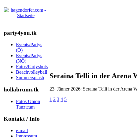
party4you.tk
Events/Partys
(Ö)
Events/Partys
(NÖ)
Fotos/Partyshots
Beachvolleyball
Seraina Telli in der Arena 
Summersplash
23. Jänner 2026: Seraina Telli in der Arena 
hollabrunn.tk
1
2
3
4
5
Fotos Union
Tanzteam
Kontakt / Info
e-mail
Impressum