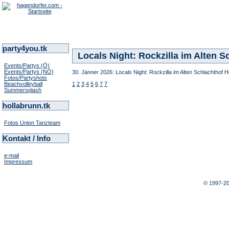
party4you.tk
Locals Night: Rockzilla im Alten 
Events/Partys (Ö)
Events/Partys (NÖ)
30. Jänner 2026: Locals Night: Rockzilla im Alten Schlachthof H
Fotos/Partyshots
Beachvolleyball
1
2
3
4
5
6
7
7
Summersplash
hollabrunn.tk
Fotos Union Tanzteam
Kontakt / Info
e-mail
Impressum
© 1997-2