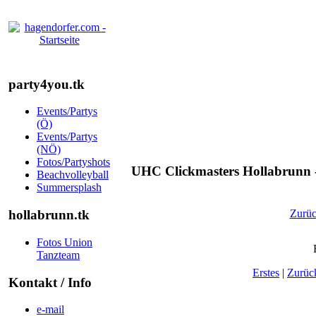
party4you.tk
Events/Partys
(Ö)
Events/Partys
(NÖ)
Fotos/Partyshots
UHC Clickmasters Hollabrunn 
Beachvolleyball
Summersplash
hollabrunn.tk
Zurü
Fotos Union
Tanzteam
Erstes
|
Zurüc
Kontakt / Info
e-mail