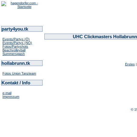
party4you.tk
UHC Clickmasters Hollabrunn 
Events/Partys (Ö)
Events/Partys (NÖ)
Fotos/Partyshots
Beachvolleyball
Summersplash
hollabrunn.tk
Erstes
Fotos Union Tanzteam
Kontakt / Info
e-mail
Impressum
© 1