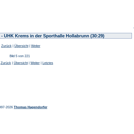
- UHK Krems in der Sporthalle Hollabrunn (30:29)
Zurück
|
Übersicht
|
Weiter
Bild 5 von 221
|
Zurück
|
Übersicht
|
Weiter
|
Letztes
997-2026
Thomas Hagendorfer