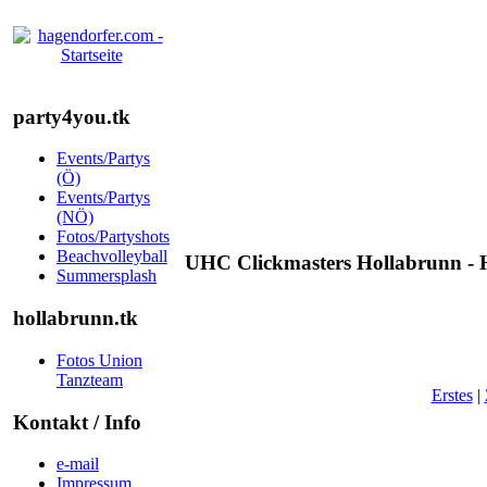
party4you.tk
Events/Partys
(Ö)
Events/Partys
(NÖ)
Fotos/Partyshots
Beachvolleyball
UHC Clickmasters Hollabrunn - H
Summersplash
hollabrunn.tk
Fotos Union
Tanzteam
Erstes
|
Kontakt / Info
e-mail
Impressum