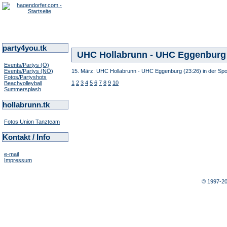
party4you.tk
UHC Hollabrunn - UHC Eggenburg (
Events/Partys (Ö)
Events/Partys (NÖ)
15. März: UHC Hollabrunn - UHC Eggenburg (23:26) in der Spor
Fotos/Partyshots
1
2
3
4
5
6
7
8
9
10
Beachvolleyball
Summersplash
hollabrunn.tk
Fotos Union Tanzteam
Kontakt / Info
e-mail
Impressum
© 1997-2