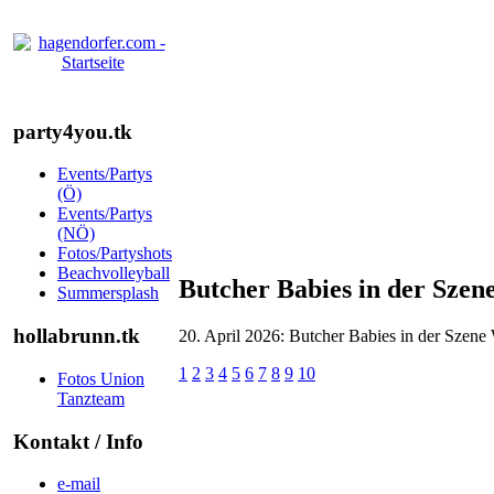
party4you.tk
Events/Partys
(Ö)
Events/Partys
(NÖ)
Fotos/Partyshots
Beachvolleyball
Butcher Babies in der Szen
Summersplash
hollabrunn.tk
20. April 2026: Butcher Babies in der Szene
1
2
3
4
5
6
7
8
9
10
Fotos Union
Tanzteam
Kontakt / Info
e-mail