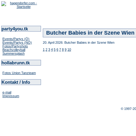
party4you.tk
Butcher Babies in der Szene Wien
Events/Partys (Ö)
Events/Partys (NÖ)
20. April 2026: Butcher Babies in der Szene Wien
Fotos/Partyshots
1
2
3
4
5
6
7
8
9
10
Beachvolleyball
Summersplash
hollabrunn.tk
Fotos Union Tanzteam
Kontakt / Info
e-mail
Impressum
© 1997-2