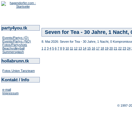
party4you.tk
Seven for Tea - 30 Jahre, 1 Nacht
Events/Partys (Ö)
Events/Partys (NÖ)
8. Mai 2026: Seven for Tea - 30 Jahre, 1 Nacht, 0 Kompromisse
Fotos/Partyshots
Beachvolleyball
1
2
3
4
5
6
7
8
9
10
11
12
13
14
15
16
17
18
19
20
21
22
23
24
Summersplash
hollabrunn.tk
Fotos Union Tanzteam
Kontakt / Info
e-mail
Impressum
© 1997-2