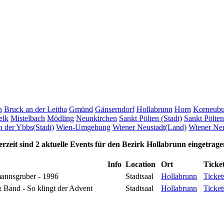
n
Bruck an der Leitha
Gmünd
Gänserndorf
Hollabrunn
Horn
Korneubu
elk
Mistelbach
Mödling
Neunkirchen
Sankt Pölten (Stadt)
Sankt Pölte
 der Ybbs(Stadt)
Wien-Umgebung
Wiener Neustadt(Land)
Wiener Neu
rzeit sind 2 aktuelle Events für den Bezirk Hollabrunn eingetrage
Info
Location
Ort
Ticke
annsgruber - 1996
Stadtsaal
Hollabrunn
Ticket
 Band - So klingt der Advent
Stadtsaal
Hollabrunn
Ticket