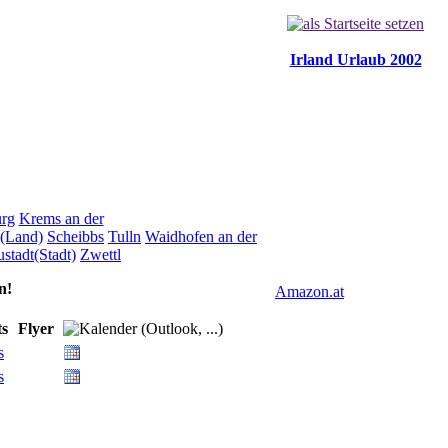
Irland Urlaub 2002
rg
Krems an der
n(Land)
Scheibbs
Tulln
Waidhofen an der
stadt(Stadt)
Zwettl
n!
Amazon.at
ts
Flyer
s
s