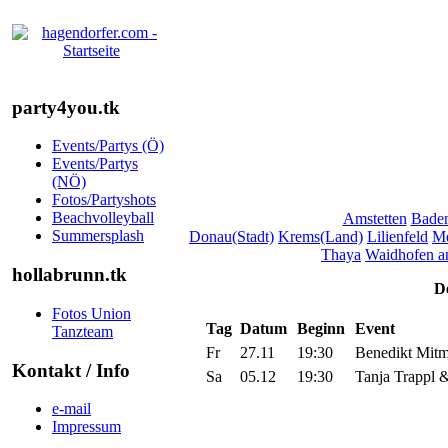
party4you.tk
Events/Partys (Ö)
Events/Partys
(NÖ)
Fotos/Partyshots
Beachvolleyball
Amstetten
Bade
Summersplash
Donau(Stadt)
Krems(Land)
Lilienfeld
M
Thaya
Waidhofen an
hollabrunn.tk
De
Fotos Union
Tag
Datum
Beginn
Event
Tanzteam
Fr
27.11
19:30
Benedikt Mitm
Kontakt / Info
Sa
05.12
19:30
Tanja Trappl &
e-mail
Impressum