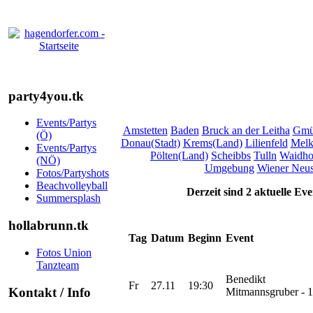
party4you.tk
Events/Partys
Amstetten
Baden
Bruck an der Leitha
Gmü
(Ö)
Donau(Stadt)
Krems(Land)
Lilienfeld
Mel
Events/Partys
Pölten(Land)
Scheibbs
Tulln
Waidho
(NÖ)
Umgebung
Wiener Neus
Fotos/Partyshots
Beachvolleyball
Derzeit sind 2 aktuelle Ev
Summersplash
hollabrunn.tk
Tag
Datum
Beginn
Event
Fotos Union
Tanzteam
Benedikt
Fr
27.11
19:30
Kontakt / Info
Mitmannsgruber - 